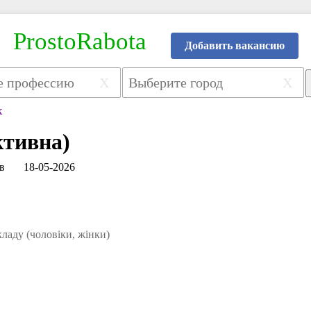
ProstoRabota
Добавить вакансию
X
X
к
ктивна)
в
18-05-2026
аду (чоловіки, жінки)