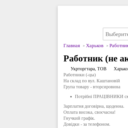
Главная
Харьков
Работни
Работник (не а
Укрторгтара, ТОВ
Харько
Работники (-цы)
На склад по вул. Каштановій
Група товару - вторсировина
Потрібні ПРАЦІВНИКИ скл
Зарплатня договірна, щоденна.
Оплата висока, своєчасна!
Гнучкий графік.
Довідки - за телефоном.