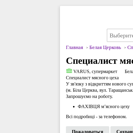
Главная
Белая Церковь
Сп
Специалист мяс
VARUS, супермаркет
Бел
Специалист мясного цеха
У зв'язку з відкриттям нового 
(м. Біла Церква, вул. Таращанськ
Запрошуємо на роботу.
ФАХІВЦЯ м’ясного цеху
Всі подробиці - за телефоном.
Пожаловаться
Сохран