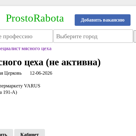
ProstoRabota
Добавить вакансию
ециалист мясного цеха
ного цеха (не активна)
ая Церковь
12-06-2026
супермаркету VARUS
а 191-А)
ить
Кабинет