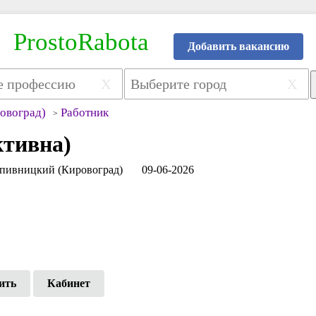
ProstoRabota
Добавить вакансию
X
X
овоград)
Работник
ктивна)
пивницкий (Кировоград)
09-06-2026
ить
Кабинет