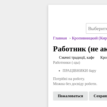
Главная
Кропивницкий (Кир
Работник (не а
Смачні традиції, кафе
Кро
Работники (-цы)
ПРАЦІВНИКИ бару
Потрібні на роботу.
Можна без досвіду роботи.
Пожаловаться
Сохран