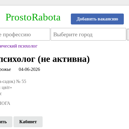
ProstoRabota
Добавить вакансию
ический психолог
сихолог (не активна)
рожье
04-06-2026
а-садок) № 55
 цвіт»
є
ЛОГА
ить
Кабинет