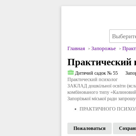
Главная
Запорожье
Практ
Практический п
Дитячий садок № 55
Запо
Практический психолог
ЗАКЛАД дошкільної освіти (ясл
комбінованого типу «Калиновий
Запорізької міської ради запрошу
ПРАКТИЧНОГО ПСИХО
Пожаловаться
Сохран