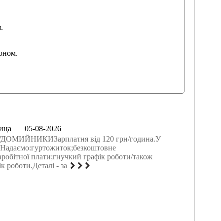
.
фоном.
ица
05-08-2026
ДОМИЙНИКИЗарплатня від 120 грн/година.У
).Надаємо:гуртожиток;безкоштовне
аробітної плати;гнучкий графік роботи/також
к роботи.Деталі - за