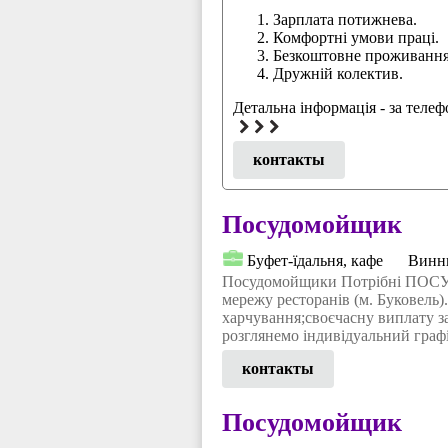
Зарплата потижнева.
Комфортні умови праці.
Безкоштовне проживання
Дружній колектив.
Детальна інформація - за теле
контакты
Посудомойщик
Буфет-їдальня, кафе
Винн
Посудомойщики Потрібні ПОСУ
мережу ресторанів (м. Буковель
харчування;своєчасну виплату з
розглянемо індивідуальний графі
контакты
Посудомойщик