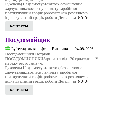
Буковель).Надаємо:гуртожиток;безкоштовне
харчування;своєчасну виплату заробітної
плати;гнучкий графік роботи/також розглянемо
індивідуальний графік роботи.Деталі - за
контакты
Посудомойщик
Буфет-їдальня, кафе
Винница
04-08-2026
Посудомойщики Потрібні
ПОСУДОМИЙНИКИЗарплатня від 120 грн/година.У
мережу ресторанів (м.
Буковель).Надаємо:гуртожиток;безкоштовне
харчування;своєчасну виплату заробітної
плати;гнучкий графік роботи/також розглянемо
індивідуальний графік роботи.Деталі - за
контакты