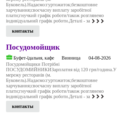
Буковель).Надаємо:гуртожиток;безкоштовне
харчування;своєчасну виплату заробітної
плати;гнучкий графік роботи/також розглянемо
індивідуальний графік роботи.Деталі - за
контакты
Посудомойщик
Буфет-їдальня, кафе
Винница
04-08-2026
Посудомойщики Потрібні
ПОСУДОМИЙНИКИЗарплатня від 120 грн/година.У
мережу ресторанів (м.
Буковель).Надаємо:гуртожиток;безкоштовне
харчування;своєчасну виплату заробітної
плати;гнучкий графік роботи/також розглянемо
індивідуальний графік роботи.Деталі - за
контакты