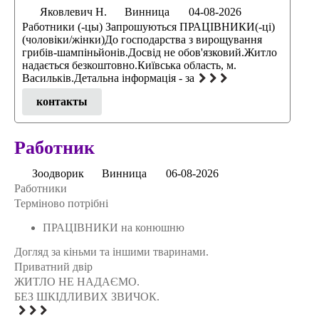
Яковлевич Н.
Винница
04-08-2026
Работники (-цы) Запрошуються ПРАЦІВНИКИ(-ці)
(чоловіки/жінки)До господарства з вирощування
грибів-шампіньйонів.Досвід не обов'язковий.Житло
надається безкоштовно.Київська область, м.
Васильків.Детальна інформація - за
контакты
Работник
Зоодворик
Винница
06-08-2026
Работники
Терміново потрібні
ПРАЦІВНИКИ на конюшню
Догляд за кіньми та іншими тваринами.
Приватний двір
ЖИТЛО НЕ НАДАЄМО.
БЕЗ ШКІДЛИВИХ ЗВИЧОК.