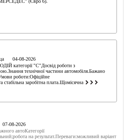
"МЕРСЕДЕС" (Євро 6).
ца
04-08-2026
ОДІЙ категорії "С"Досвід роботи з
гою.Знання технічної частини автомобіля.Бажано
.Умови роботи:Офіційне
а стабільна заробітна плата.Щомісячна
07-08-2026
жного автоКатегорії
ьний;робота на результат.Переваги:можливий варіант