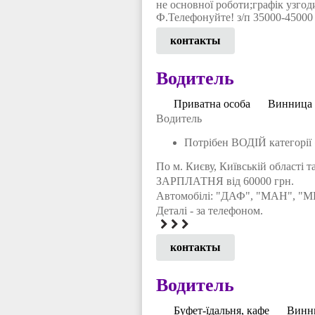
не основної роботи;графік узгод
Ф.Телефонуйте! з/п 35000-45000
контакты
Водитель
Приватна особа
Винница
Водитель
Потрібен ВОДІЙ категорії
По м. Києву, Київській області та
ЗАРПЛАТНЯ від 60000 грн.
Автомобілі: "ДАФ", "МАН", "М
Деталі - за телефоном.
контакты
Водитель
Буфет-їдальня, кафе
Винн