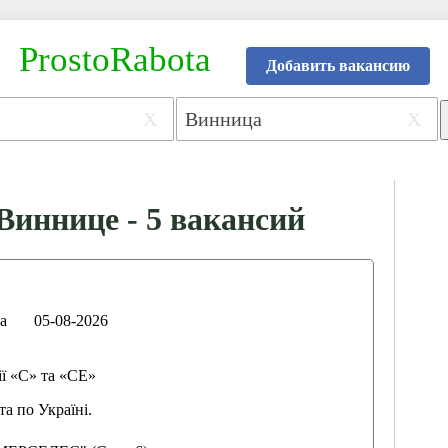
ProstoRabota
Добавить вакансию
X
X
 Виннице - 5 вакансий
а
05-08-2026
ї «С» та «СЕ»
та по Україні.