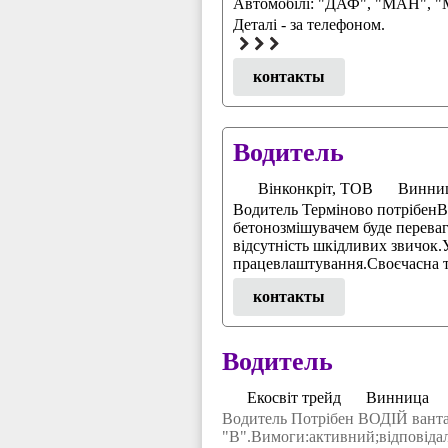
Автомобілі: "ДАФ", "МАН", 
Деталі - за телефоном.
контакты
Водитель
Вінконкріт, ТОВ
Винни
Водитель Терміново потрібенВ
бетонозмішувачем буде перева
відсутність шкідливих звичок
працевлаштування.Своєчасна т
контакты
Водитель
Екосвіт трейд
Винница
Водитель Потрібен ВОДІЙ ванта
"В".Вимоги:активний;відповідал