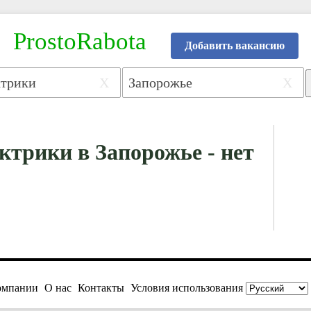
ProstoRabota
Добавить вакансию
X
X
ктрики в Запорожье - нет
омпании
О нас
Контакты
Условия использования