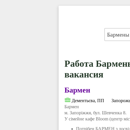
Работа Бармены
вакансия
Бармен
Дементьєва, ПП
Запорож
Бармен
м. Запоріжжя, бул. Шевченка 8.
У сімейне кафе Вloom (центр міс
Потрібен БАРМЕН з досві