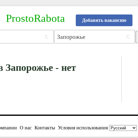
ProstoRabota
Добавить вакансию
X
X
в Запорожье - нет
омпании
О нас
Контакты
Условия использования