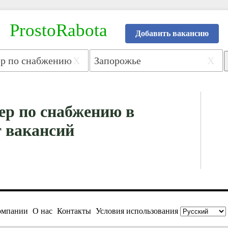
ProstoRabota
Добавить вакансию
X
X
ер по снабжению в
т вакансий
омпании
О нас
Контакты
Условия использования