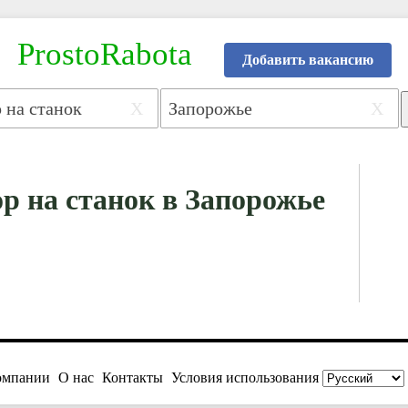
ProstoRabota
Добавить вакансию
X
X
р на станок в Запорожье
омпании
О нас
Контакты
Условия использования