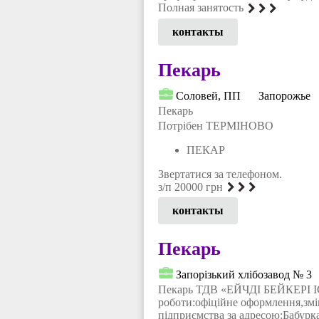
Полная занятость
контакты
Пекарь
Соловей, ПП
Запорожье
Пекарь
Потрібен ТЕРМІНОВО
ПЕКАР
Звертатися за телефоном.
з/п 20000 грн
контакты
Пекарь
Запорізький хлібозавод № 3
Пекарь ТДВ «ЕЙЧДІ БЕЙКЕРІ І
роботи:офіційне оформлення,змін
підприємства за адресою:Бабурка