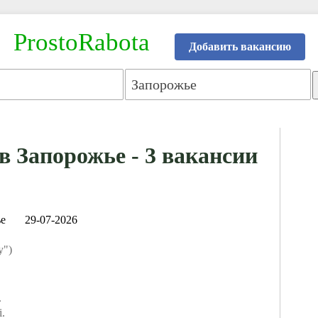
ProstoRabota
Добавить вакансию
в Запорожье - 3 вакансии
е
29-07-2026
у")
.
і.