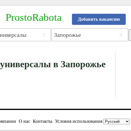
ProstoRabota
Добавить вакансию
X
X
-универсалы в Запорожье
омпании
О нас
Контакты
Условия использования