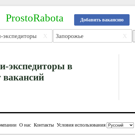
ProstoRabota
Добавить вакансию
X
X
и-экспедиторы в
т вакансий
омпании
О нас
Контакты
Условия использования