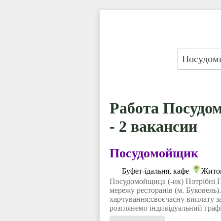
Работа Посудо
- 2 вакансии
Посудомойщик
Буфет-їдальня, кафе
Жито
Посудомойщица (-ик) Потрібн
мережу ресторанів (м. Буковель
харчування;своєчасну виплату з
розглянемо індивідуальний графі