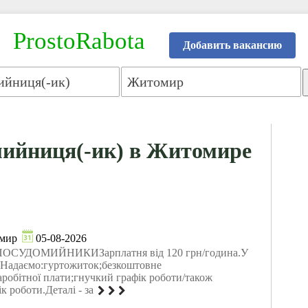
ProstoRabota
Добавить вакансию
мийниця(-ик) в Житомире
мир
05-08-2026
і ПОСУДОМИЙНИКИЗарплатня від 120 грн/година.У
).Надаємо:гуртожиток;безкоштовне
аробітної плати;гнучкий графік роботи/також
к роботи.Деталі - за