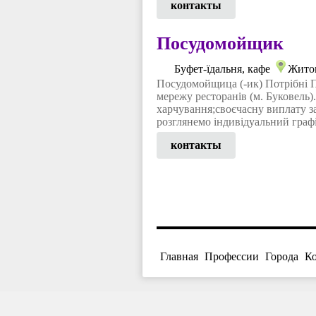
контакты
Посудомойщик
Буфет-їдальня, кафе
Жито
Посудомойщица (-ик) Потрібн
мережу ресторанів (м. Буковель
харчування;своєчасну виплату з
розглянемо індивідуальний графі
контакты
Главная
Профессии
Города
К