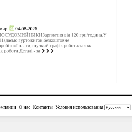
мир
04-08-2026
і ПОСУДОМИЙНИКИЗарплатня від 120 грн/година.У
).Надаємо:гуртожиток;безкоштовне
аробітної плати;гнучкий графік роботи/також
к роботи.Деталі - за
омпании
О нас
Контакты
Условия использования