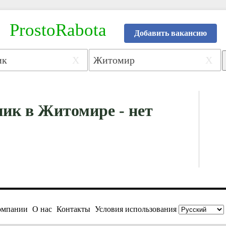
ProstoRabota
Добавить вакансию
X
X
ик в Житомире - нет
омпании
О нас
Контакты
Условия использования