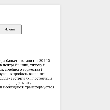
два банкетних зали (на 30 і 15
в центрі Вінниці, тихому й
ки, сімейного торжества і
ування зроблять ваш візит
ілля» зустріти як і постояльців
аво проводять час,
ри необхідності трансформується