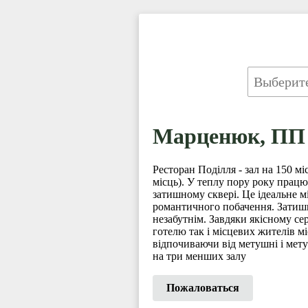
Марценюк, ПП
Ресторан Поділля - зал на 150 міс
місць). У теплу пору року працю
затишному сквері. Це ідеальне м
романтичного побачення. Затишн
незабутнім. Завдяки якісному сер
готелю так і місцевих жителів м
відпочиваючи від метушні і мету
на три менших залу
Пожаловаться