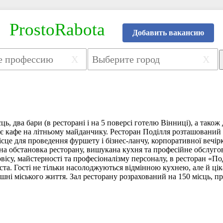
ProstoRabota
Добавить вакансию
X
X
ць, два бари (в ресторані і на 5 поверсі готелю Вінниці), а також 
є кафе на літньому майданчику. Ресторан Поділля розташований 
ісце для проведення фуршету і бізнес-ланчу, корпоративної вечір
а обстановка ресторану, вишукана кухня та професійне обслугов
вісу, майстерності та професіоналізму персоналу, в ресторан «Под
іста. Гості не тільки насолоджуються відмінною кухнею, але й цік
шні міського життя. Зал ресторану розрахований на 150 місць, п