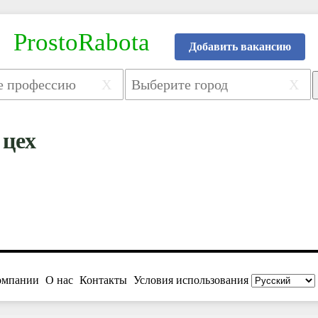
ProstoRabota
Добавить вакансию
X
X
 цех
омпании
О нас
Контакты
Условия использования