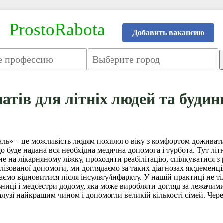
ProstoRabota
Добавить вакансию
атів для літніх людей та будин
аль» – це можливість людям похилого віку з комфортом доживати с
що буде надана вся необхідна медична допомога і турбота. Тут літ
 не на лікарняному ліжку, проходити реабілітацію, спілкуватися з
лізованої допомоги, ми доглядаємо за таких діагнозах як:демен
ємо відновитися після інсульту/інфаркту. У нашій практиці не т
льниці і медсестри додому, яка може виробляти догляд за лежачими
алузі найкращим чином і допомогли великій кількості сімей. Че