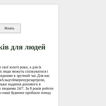
ків для людей
вої золоті роки, а для їх
ні люди можуть спілкуватися і
 рідними в зручний час.Для нас
ціяАльцгеймеренурезартрози,
ільки надання допомоги в
 хворими 24/7. За 8 років роботи
рез наші будинки пройшло понад