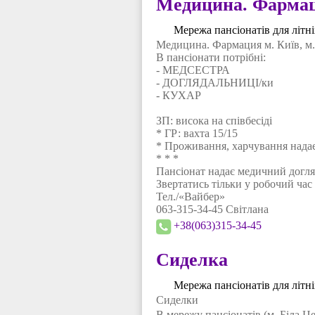
Медицина. Фарма
Мережа пансіонатів для літн
Медицина. Фармация м. Київ, м.
В пансіонати потрібні:
- МЕДСЕСТРА
- ДОГЛЯДАЛЬНИЦІ/ки
- КУХАР
ЗП: висока на співбесіді
* ГР: вахта 15/15
* Проживання, харчування надає
* * *
Пансіонат надає медичний догля
Звертатись тільки у робочий час 
Тел./«Вайбер»
063-315-34-45 Світлана
+38(063)315-34-45
Сиделка
Мережа пансіонатів для літн
Сиделки
В мережу пансіонатів (м. Біла Це