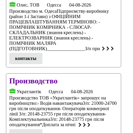
Олис, ТОВ
Одесса
04-08-2026
Производство м. ОдесаПідприємству-виробнику
(район 1-ї Застави) з ОФІЦІЙНИМ
ПРАЦЕВЛАШТУВАННЯМ ТЕРМІНОВО: -
ПОМІЧНИК КОМІРНИКА - СЛЮСАР-
СКЛАДАЛЬНИК (знання креслень) -
ЕЛЕКТРОЗВАРНИК (знання креслень) -
ПОМІЧНИК МАЛЯРА
(ПІДГОТОВНИК)________________З/п при
контакты
Производство
Укратлантік
Одесса
04-08-2026
Производство ТОВ «Укратлантік» запрошує на
виробництво:- Водія навантажувачаЗ/п: 21000-24700
грн після оподаткування- Операторів конвеєрної
лінії З/п: 20148-23755 грн після оподаткування-
КомплектувальникаЗ/п: 20148-23775 грн після
оподаткування*Доплата за нічні