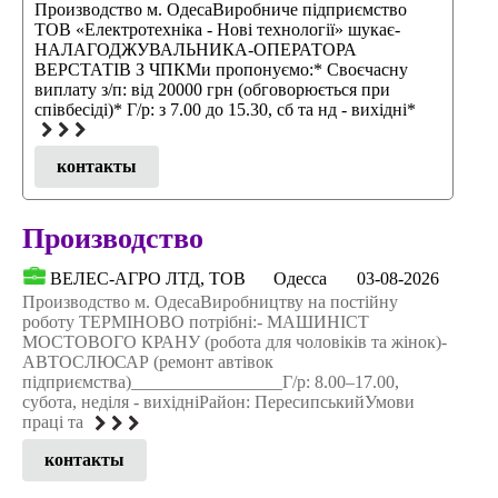
Производство м. ОдесаВиробниче підприємство
ТОВ «Електротехніка - Нові технології» шукає-
НАЛАГОДЖУВАЛЬНИКА-ОПЕРАТОРА
ВЕРСТАТІВ З ЧПКМи пропонуємо:* Своєчасну
виплату з/п: від 20000 грн (обговорюється при
співбесіді)* Г/р: з 7.00 до 15.30, сб та нд - вихідні*
контакты
Производство
ВЕЛЕС-АГРО ЛТД, ТОВ
Одесса
03-08-2026
Производство м. ОдесаВиробництву на постійну
роботу ТЕРМІНОВО потрібні:- МАШИНІСТ
МОСТОВОГО КРАНУ (робота для чоловіків та жінок)-
АВТОСЛЮСАР (ремонт автівок
підприємства)_________________Г/р: 8.00–17.00,
субота, неділя - вихідніРайон: ПересипськийУмови
працi та
контакты