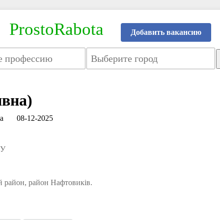
ProstoRabota
Добавить вакансию
ивна)
а
08-12-2025
ТУ
 район, район Нафтовиків.