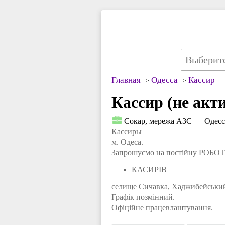
Главная
Одесса
Кассир
Кассир (не акт
Сокар, мережа АЗС
Одесс
Кассиры
м. Одеса.
Запрошуємо на постійну РОБО
КАСИРІВ
селище Сичавка, Хаджибейський
Графiк позмінний.
Офіційне працевлаштування.