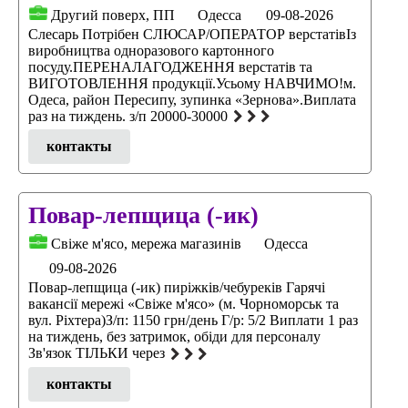
Другий поверх, ПП
Одесса
09-08-2026
Слесарь Потрібен СЛЮСАР/ОПЕРАТОР верстатівІз
виробництва одноразового картонного
посуду.ПЕРЕНАЛАГОДЖЕННЯ верстатів та
ВИГОТОВЛЕННЯ продукції.Усьому НАВЧИМО!м.
Одеса, район Пересипу, зупинка «Зернова».Виплата
раз на тиждень. з/п 20000-30000
контакты
Повар-лепщица (-ик)
Свіже м'ясо, мережа магазинів
Одесса
09-08-2026
Повар-лепщица (-ик) пиріжків/чебуреків Гарячі
вакансії мережі «Свіже м'ясо» (м. Чорноморськ та
вул. Ріхтера)З/п: 1150 грн/день Г/р: 5/2 Виплати 1 раз
на тиждень, без затримок, обіди для персоналу
Зв'язок ТІЛЬКИ через
контакты