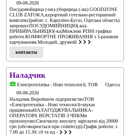
09-08-2026
Посудомойщица (-ик)-уборщица (-ик) GOODZONE
CLUB ZATOKA,курортний готельно-ресторанний
комплекс(район: с. Кароліно-Бугаз, Одеська область)
запрошуєПОСУДОМИЙНИЦЮ(-ка)-
ПРИБИРАЛЬНИЦЮ(-ка)Можливі РІЗНІ графіки
роботи.КОМФОРТНЕ ПРОЖИВАННЯ з 3-разовим
харчуванням.Молодий, дружній
контакты
Наладчик
Електротехніка - Нові технології, ТОВ
Одесса
09-08-2026
Наладчик Виробниче підприємствоТОВ
«Електротехніка - Нові технології»шукає
працівникаНАЛАГОДЖУВАЛЬНИКА-
ОПЕРАТОРА ВЕРСТАТІВ З ЧПКМи
пропонуємо:Своєчасну виплату зарплатні від 20000
грн (обговорюється при співбесіді).Графік роботи: з
7.00 до 15.30; сб та нд -