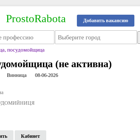
ProstoRabota
Добавить вакансию
ца, посудомойщица
удомойщица (не активна)
Винница
08-06-2026
на
СУДОМИЙНИЦЯ
ить
Кабинет