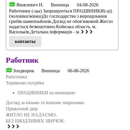
Яковлевич Н.
Винница
04-08-2026
Работники (-цы) Запрошуються ПРАЦІВНИКИ(-ці)
(чоловіки/жінки)До господарства з вирощування
грибів-шампіньйонів.Досвід не обов'язковий.Житло
надається безкоштовно.Київська область, м.
Васильків.Детальна інформація - за
контакты
Работник
Зоодворик
Винница
06-08-2026
Работники
Терміново потрібні
ПРАЦІВНИКИ на конюшню
Догляд за кіньми та іншими тваринами.
Приватний двір
ЖИТЛО НЕ НАДАЄМО.
БЕЗ ШКІДЛИВИХ ЗВИЧОК.