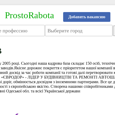
ProstoRabota
Добавить вакансию
В
2005 році. Сьогодні наша кадрова база складає 150 осіб, технічн
заводів.Якісне дорожнє покриття є пріоритетом нашої компанії 
ий досвід за час роботи компанії та готові далі перетворювати к
!ТОВ «ЄВРОДОР» - ЛІДЕР У БУДІВНИЦТВІ ТА РЕМОНТІ АВТОШЛ
ві доріг, обмінюється досвідом з іноземними партнерами. Все це
ості з європейською якістю. Створена нашими співробітниками 
ні Одеської обл. та всієї Української держави