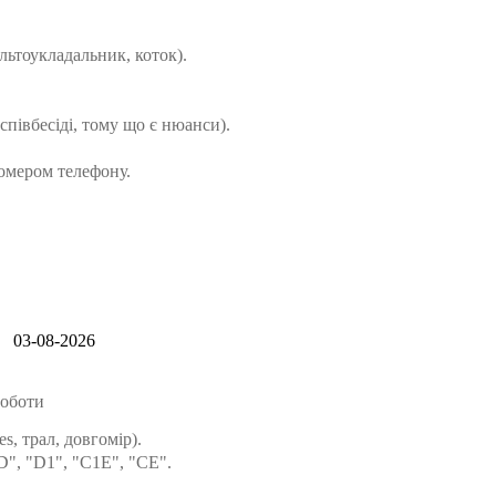
льтоукладальник, коток).
співбесіді, тому що є нюанси).
номером телефону.
03-08-2026
роботи
, трал, довгомір).
"D", "D1", "C1E", "CE".