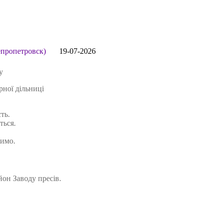
пропетровск)
19-07-2026
у
ної дільниці
ть.
ться.
чимо.
йон Заводу пресів.