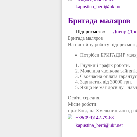
kapustina_berti@ukr.net
Бригада маляров
Підприємство
Днепр (Дне
Бригада маляров
На постійну роботу підприємств
Потрібен БРИГАДИР маляр
Гнучкий графік роботи.
Можлива часткова зайнятіс
Своєчасна оплата гарантує
Зарплатня від 30000 грн.
Якщо не має досвіду - нав
Освіта середня.
Місце роботи:
пр-т Богдана Хмельницького, ра
+38(099)142-79-68
kapustina_berti@ukr.net