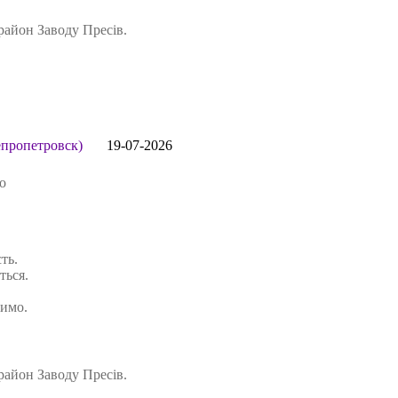
район Заводу Пресів.
пропетровск)
19-07-2026
о
ть.
ться.
чимо.
район Заводу Пресів.